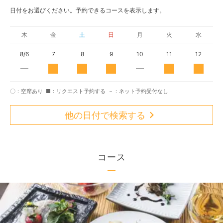
日付をお選びください。予約できるコースを表示します。
木
金
土
日
月
火
水
8/6
7
8
9
10
11
12
〇：空席あり
■：リクエスト予約する
－：ネット予約受付なし
他の日付で検索する
コース