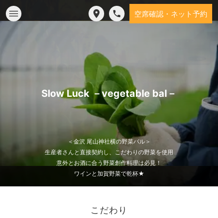
空席確認・ネット予約
Slow Luck －vegetable bal－
＜金沢 尾山神社横の野菜バル＞
生産者さんと直接契約し、こだわりの野菜を使用
意外とお酒に合う野菜創作料理は必見！
ワインと加賀野菜で乾杯★
こだわり