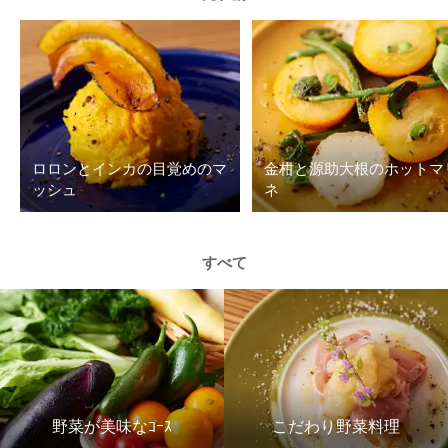
ロロンとインカの目覚めのマ
金柑と源助大根のホットマ
ッシュ
ネ
すべて
野菜が美味なｺｰｽ
こだわり野菜料理