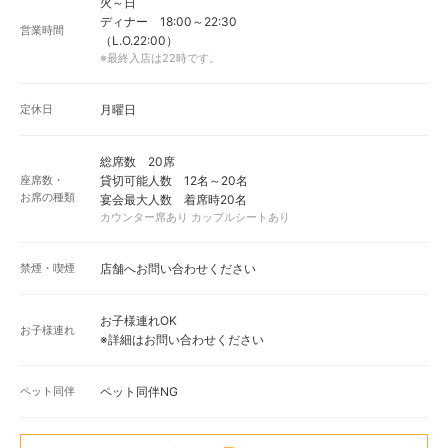
火～日
ディナー 18:00～22:30
営業時間
（L.O.22:00）
※最終入店は22時です。
定休日
月曜日
総席数 20席
座席数・
貸切可能人数 12名～20名
お席の種類
宴会最大人数 着席時20名
カウンター席あり カップルシートあり
禁煙・喫煙
店舗へお問い合わせください
お子様連れOK
お子様連れ
※詳細はお問い合わせください
ペット同伴
ペット同伴NG